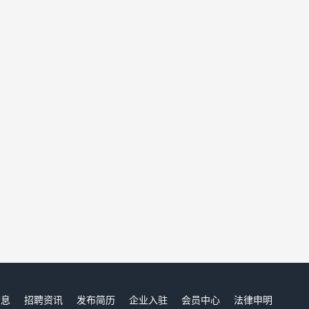
信息
招聘资讯
发布简历
企业入驻
会员中心
法律申明