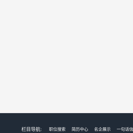
栏目导航:
职位搜索
简历中心
名企展示
一句话