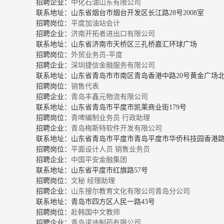
招聘企业：
中化石油山东有限公司
联系地址：山东省烟台市烟台开发区长江路28号2008室
招聘岗位：
平度加油站会计
招聘企业：
济南开拓者进出口有限公司
联系地址：山东省济南市天桥区三孔桥嘉汇环球广场
招聘岗位：
外贸业务员-平度
招聘企业：
深圳捷信金融服务有限公司
联系地址：山东省青岛市市南区青岛香港中路20号黄金广场北
招聘岗位：
销售代表
招聘企业：
青岛丰鑫元物流有限公司
联系地址：山东省青岛市平度市凯莱商业街179号
招聘岗位：
青啤编制业务员
行政助理
招聘企业：
青岛梅斯特软件开发有限公司
联系地址：山东省青岛市平度市青岛平度市华侨科技园香港路
招聘岗位：
平面设计人员
销售业务员
招聘企业：
中国平安金融集团
联系地址：山东省平度市红旗路57号
招聘岗位：
文秘 经理助理
招聘企业：
山东搜尔教育文化有限公司青岛分公司
联系地址：青岛市四方区人民一路43号
招聘岗位：
赴韩国中文教师
招聘企业：
青岛诺迪制药有限公司