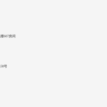
楼607房间
58号