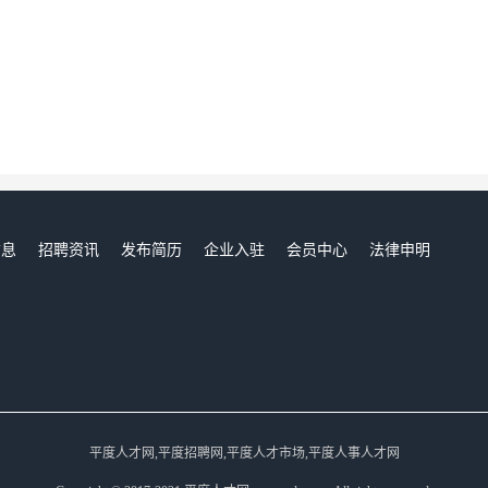
信息
招聘资讯
发布简历
企业入驻
会员中心
法律申明
们
平度人才网,平度招聘网,平度人才市场,平度人事人才网