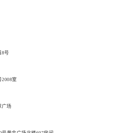
道8号
2008室
球广场
号黄金广场北楼607房间