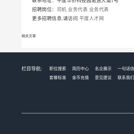
联系地址：平度华侨科技园诺迪大道1号
招聘岗位：
司机
业务代表
业务代表
更多招聘信息,请访问
平度人才网
相关文章
栏目导航:
职位搜索
简历中心
名企展示
一句话
套餐标准
金币充值
意见建议
联系我