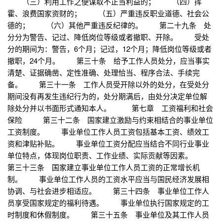
（三）利用工作之便谋取不正当利益的； （四）挥
霍、浪费国家资财的； （五）严重违反职业道德、社会公
德的； （六）其他严重违反纪律的。 第二十九条 处
分分为警告、记过、降低岗位等级或者撤职、开除。 受处
分的期间为：警告，6个月；记过，12个月；降低岗位等级或者
撤职，24个月。 第三十条 给予工作人员处分，应当事实
清楚、证据确凿、定性准确、处理恰当、程序合法、手续完
备。 第三十一条 工作人员受开除以外的处分，在受处分
期间没有再发生违纪行为的，处分期满后，由处分决定单位解
除处分并以书面形式通知本人。 第七章 工资福利和社会
保险 第三十二条 国家建立激励与约束相结合的事业单位
工资制度。 事业单位工作人员工资包括基本工资、绩效工
资和津贴补贴。 事业单位工资分配应当结合不同行业事业
单位特点，体现岗位职责、工作业绩、实际贡献等因素。
第三十三条 国家建立事业单位工作人员工资的正常增长机
制。 事业单位工作人员的工资水平应当与国民经济发展相
协调、与社会进步相适应。 第三十四条 事业单位工作人
员享受国家规定的福利待遇。 事业单位执行国家规定的工
时制度和休假制度。 第三十五条 事业单位及其工作人员