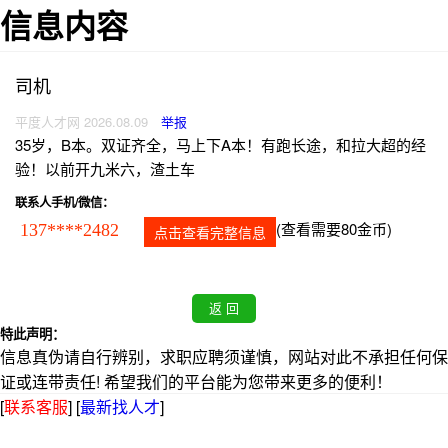
信息内容
司机
平度人才网 2026.08.09
举报
35岁，B本。双证齐全，马上下A本！有跑长途，和拉大超的经
验！以前开九米六，渣土车
联系人手机/微信：
(查看需要80金币)
137****2482
点击查看完整信息
特此声明：
信息真伪请自行辨别，求职应聘须谨慎，网站对此不承担任何保
证或连带责任! 希望我们的平台能为您带来更多的便利！
[
联系客服
]
[
最新找人才
]